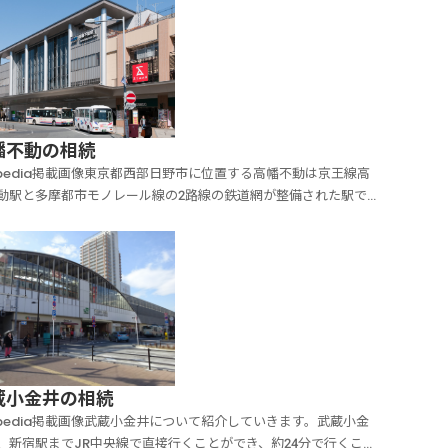
があるため、土地の価格は上昇し...
幡不動の相続
kipedia掲載画像東京都西部日野市に位置する高幡不動は京王線高
動駅と多摩都市モノレール線の2路線の鉄道網が整備された駅で
駅周辺は居酒屋だけでなく、レストランなどの飲食店、スーパー
ケットなどの小売店、パチンコ店など多くの店舗があり便利な生
送ることができます。この土地は昭和30年...
蔵小金井の相続
kipedia掲載画像武蔵小金井について紹介していきます。武蔵小金
、新宿駅までJR中央線で直接行くことができ、約24分で行くこと