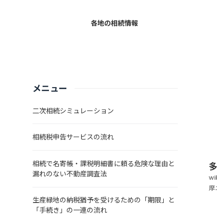
く
で
各地の相続情報
発
メニュー
二次相続シミュレーション
相続税申告サービスの流れ
相続で名寄帳・課税明細書に頼る危険な理由と
漏れのない不動産調査法
w
摩
居
生産緑地の納税猶予を受けるための「期限」と
な
「手続き」の一連の流れ