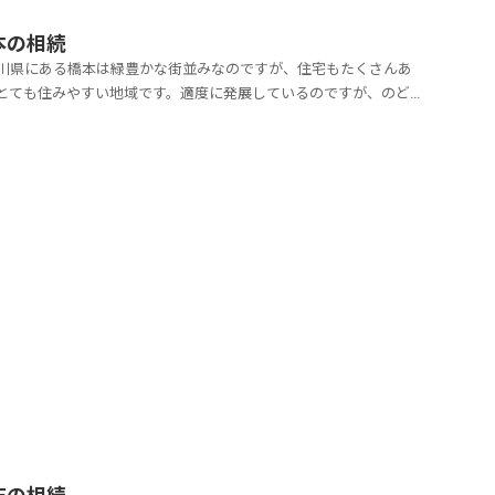
本の相続
川県にある橋本は緑豊かな街並みなのですが、住宅もたくさんあ
とても住みやすい地域です。適度に発展しているのですが、のど
懐かしい風景が色濃く残っています。その中でも特に橋本駅周辺
業施設や文化施設、高層住宅などが集積されて急速に発展してい
が、公園などもあるので、憩いの場としても人気があ...