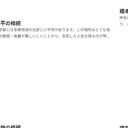
橋
神奈
小平の相続
り、
京都には多摩地域の北部に小平市があります。この場所はとても地
かで
の開発・発展が著しいしいことから、安定した人気を誇るのが特徴
は商
す。その立地条件の良さから、小平に引っ越しをされる方も大勢い
ます
っしゃいます。それほど、多くの人々を魅了できる地域といえるの
す。人口が現在は約20万人ほどですが、戦後は都営住...
青梅の相続