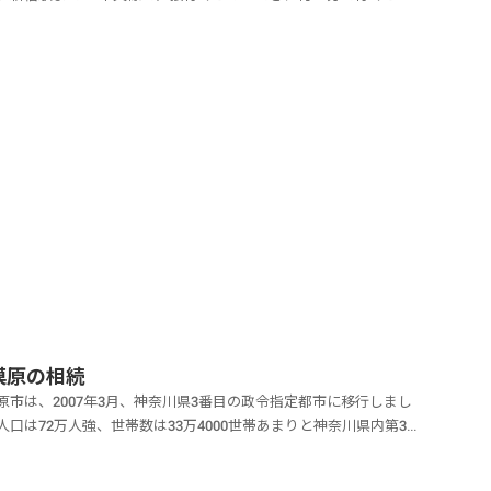
きます。小金井市は人口が12万人ほどもおり、1日の平均乗車人数
61000人越えとなっています武蔵小金井駅周辺では再開発事業に
新たなショッピング施設と文化...
模原の相続
原市は、2007年3月、神奈川県3番目の政令指定都市に移行しまし
人口は72万人強、世帯数は33万4000世帯あまりと神奈川県内第3
規模を誇ります。相模原市は3区からなります。緑区は相模原市北
の大部分、市域面積の実に7割に及ぶ区域になります。北は相模湖