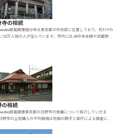
分寺の相続
kipedia掲載画像国分寺は東京都の中央部に位置しており、約11?の
に12万人弱の人が住んでいます。市内にはJR中央本線や武蔵野
南武線、西武国分寺線などが走っています。面積はコンパクトで
部分が平坦な土地となっており、これを活かした住宅都市として
してきました。奈良時代に聖武天皇が...
野の相続
kipedia掲載画像東京都の日野市の発展について紹介していきま
日野市の土地購入の平均価格は地価の数字と県庁による調査に基
てみると平成27年で20万7081円/m2となっています。日野市はJR
線や京王線などが走っており、そのような駅の周辺になるほど利