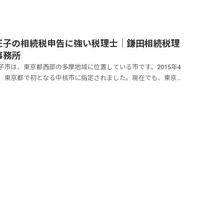
り山梨県と接し、南西部は宮ヶ瀬...
王子の相続税申告に強い税理士｜鎌田相続税理
事務所
子市は、東京都西部の多摩地域に位置している市です。2015年4
、東京都で初となる中核市に指定されました。現在でも、東京都
八王子市のみが中核市に指定されています。鉄道路線や一般道路
ならず、高速道路もとてもアクセス性が良いことから、利用者が
です。八王子は、近隣の自治体と鉄道、路線バス...