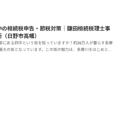
中の相続税申告・節税対策｜鎌田相続税理士事
所（日野市高幡）
都にある府中という街を知っていますか？約26万人が暮らす多摩
最大の街となっています。この街の魅力は、多摩川をはじめとす
級河川や自然公園、雑木林など自然豊かな景観が魅力です。東京
いながら自然の中で生活できるめずらしいところです。ですが、
まで一本でアクセスでき、京王線特急で約19分と...