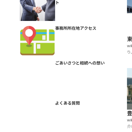
水
ト
事務所所在地アクセス
w
り
地
ごあいさつと相続への想い
す
で
よくある質問
w
介