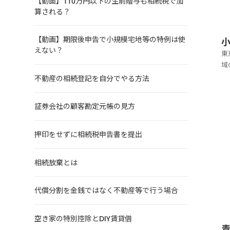
【動画】110万円以下の生前贈与も相続税で加
算される？
【動画】期限後申告で小規模宅地等の特例は使
えない？
東
域
で
不動産の相続登記を自分でやる方法
ら
で
証券会社の顧客勘定元帳の見方
押印をせずに相続税申告書を提出
相続放棄とは
代償分割を金銭ではなく不動産等で行う場合
空き家の特別控除とDIY賃貸借