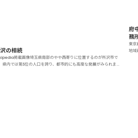
府
務
東京
所沢の相続
地域
ikipedia掲載画像埼玉県南部のやや西寄りに位置するのが所沢市で
る一
。県内では第5位の人口を誇り、都市的にも高度な発展がみられま
都に
。首都圏のベッドタウンとして人気を集めていますが、昔は織物の
新宿
や東京の水がめとして発展してきた経緯があり、市内ではその名残
見当たるようです。ダム湖百選の一つで観光に...