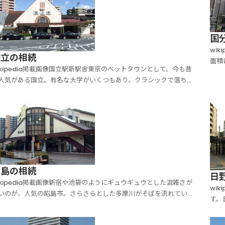
国
wi
国立の相続
面積
ikipedia掲載画像国立駅新駅舎東京のベットタウンとして、今も昔
線、
人気がある国立。有名な大学がいくつもあり、クラシックで落ち着
も大
た街として定着しています。国立のメインストリートでは近年再開
成長
が進められているまっただなか。春になると沿道には満開の桜並木
つづき、冬になると木々たちはいくつものネオ...
昭島の相続
日
ikipedia掲載画像新宿や池袋のようにギュウギュウとした混雑さが
wi
いのが、人気の昭島市。さらさらとした多摩川がそばを流れてい
す。
、東京の中でも水のおいしい街として人気があります。昭島の境に
づい
、土日は家族連れで大賑わいする昭和記念公園もあり、まさに森と
中央