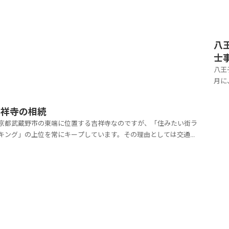
摩都市モノレールが乗り入れているので、...
があ
八
士
八王
月に
内で
のみ
吉祥寺の相続
多い
京都武蔵野市の東端に位置する吉祥寺なのですが、「住みたい街ラ
キング」の上位を常にキープしています。その理由としては交通の
が良いため都心に出やすく、23区外にあるのですが、ほどよく発展
ているので、田舎すぎないというのが人気です。自然がたくさんあ
、落ち着いた環境なので、住みやすい地域となってい...