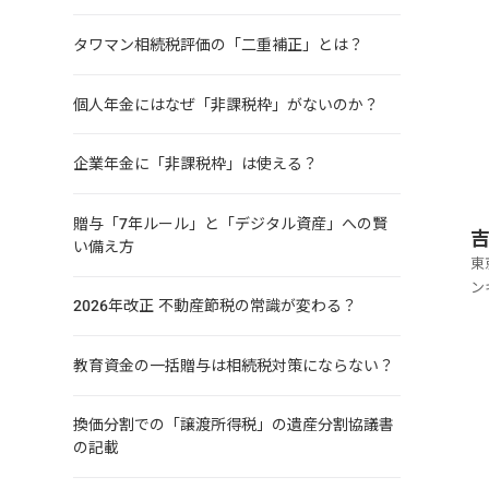
多
タワマン相続税評価の「二重補正」とは？
個人年金にはなぜ「非課税枠」がないのか？
企業年金に「非課税枠」は使える？
贈与「7年ルール」と「デジタル資産」への賢
い備え方
東
ン
2026年改正 不動産節税の常識が変わる？
便
し
り
教育資金の一括贈与は相続税対策にならない？
換価分割での「譲渡所得税」の遺産分割協議書
の記載