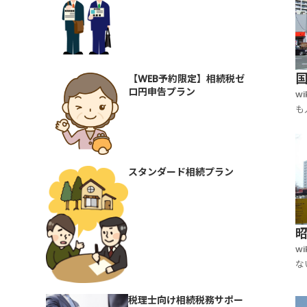
【WEB予約限定】相続税ゼ
ロ円申告プラン
w
も
い
発
が
スタンダード相続プラン
w
な
て
は
税理士向け相続税務サポー