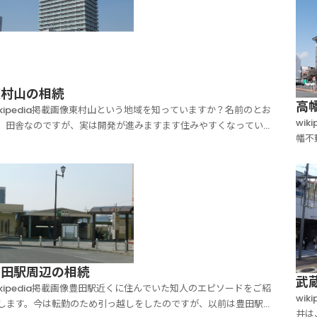
の都。23区と比べて公園の数や面積が多いこと...
便性
東村山の相続
高
ikipedia掲載画像東村山という地域を知っていますか？名前のとお
wi
、田舎なのですが、実は開発が進みますます住みやすくなっている
幡不
域なのですよ。東村山市は田舎のように自然が豊かなエリアなので
す。
が、その一方で新宿には電車で３０分というアクセスのよさなの
マー
、住みやすい地域として移住者が増えています。...
活を
豊田駅周辺の相続
武
ikipedia掲載画像豊田駅近くに住んでいた知人のエピソードをご紹
wi
します。今は転勤のため引っ越しをしたのですが、以前は豊田駅近
井は