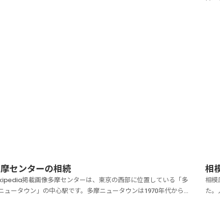
の賃貸マンションに住んでいました。何故そこの豊田駅周辺に住ん
がで
いたかと言うと、私は会社に中央線を利用していたので、その為始
数は
駅なのでそれが魅力のひとつでした。朝はやは...
より
多摩センターの相続
相
ikipedia掲載画像多摩センターは、東京の西部に位置している「多
相模
ニュータウン」の中心駅です。多摩ニュータウンは1970年代から入
た。
が始まった街で、都心までの程よい距離と良好な自然環境が魅力と
位の
っています。多摩センター駅には京王電鉄と小田急電鉄に加えて、
西部