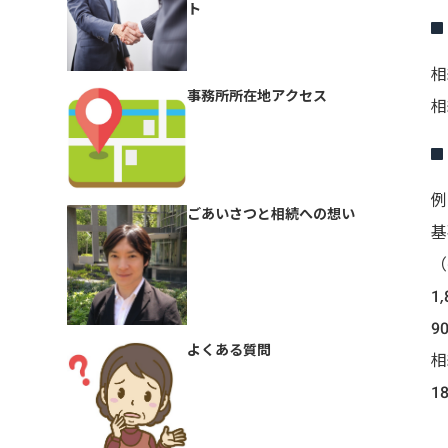
ト
相
事務所所在地アクセス
相
例
ごあいさつと相続への想い
基
（
1
9
よくある質問
相
1