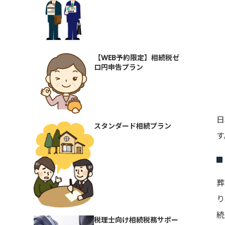
【WEB予約限定】相続税ゼ
ロ円申告プラン
日
スタンダード相続プラン
す
葬
り
続
税理士向け相続税務サポー