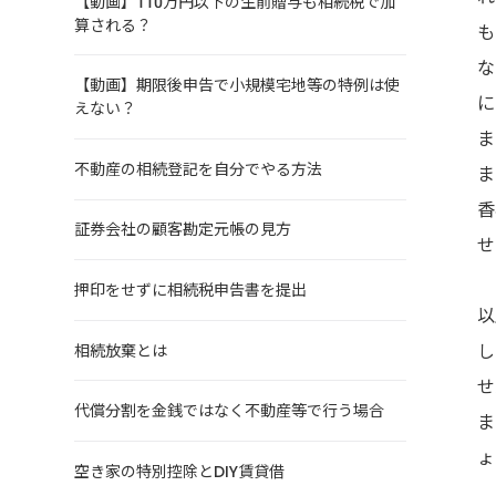
【動画】110万円以下の生前贈与も相続税で加
算される？
も
な
【動画】期限後申告で小規模宅地等の特例は使
に
えない？
ま
不動産の相続登記を自分でやる方法
ま
香
証券会社の顧客勘定元帳の見方
せ
押印をせずに相続税申告書を提出
以
し
相続放棄とは
せ
代償分割を金銭ではなく不動産等で行う場合
ま
ょ
空き家の特別控除とDIY賃貸借