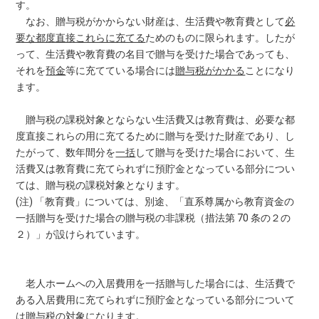
す。
なお、贈与税がかからない財産は、生活費や教育費として
必
要な都度直接これらに充てる
ためのものに限られます。したが
って、生活費や教育費の名目で贈与を受けた場合であっても、
それを
預金
等に充てている場合には
贈与税がかかる
ことになり
ます。
贈与税の課税対象とならない生活費又は教育費は、必要な都
度直接これらの用に充てるために贈与を受けた財産であり、し
たがって、数年間分を
一括
して贈与を受けた場合において、生
活費又は教育費に充てられずに預貯金となっている部分につい
ては、贈与税の課税対象となります。
(注) 「教育費」については、別途、「直系尊属から教育資金の
一括贈与を受けた場合の贈与税の非課税（措法第 70 条の２の
２）」が設けられています。
老人ホームへの入居費用を一括贈与した場合には、生活費で
ある入居費用に充てられずに預貯金となっている部分について
は贈与税の対象になります。