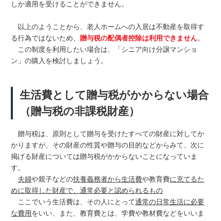
しか適用を受けることができません。
以上のようことから、老人ホームへの入居は不動産を取得す
る行為ではないため、
贈与税の配偶者控除は利用できません
。
この制度を利用したい場合は、「シニア向け分譲マンショ
ン」の購入を検討しましょう。
生活費として贈与税がかからない場合
（贈与税の非課税財産）
贈与税は、原則として贈与を受けたすべての財産に対してか
かりますが、その財産の性質や贈与の目的などからみて、次に
掲げる財産については贈与税がかからないことになっていま
す。
夫婦
や親子などの
扶養義務者から生活費
や教育費
に充てるた
めに取得した財産で、通常必要と認められるもの
ここでいう生活費は、その人にとって
通常の日常生活に必要
な費用
をいい、また、教育費とは、学費や教材費などをいいま